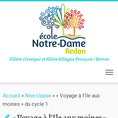
Filière classique et filière bilingue Français / Breton
Skip
Accueil
»
Non classé
»
« Voyage à l’Ile aux
to
moines » du cycle 1
content
« Voyage à l’Ile aux moines »