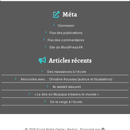
Méta
Connexion
Flux des publications
Flux des commentaires
Site de WordPress-FR
Articles récents
Des naissances à l’école
Rencontre avec … Christine Roussey (autrice et illustratrice)
Ar wastell alaouret
« Le dire en Musique à travers le monde »
De la neige à l’école.
·
© 2026
Ecole Notre Dame - Redon
·
Propulsé par
·