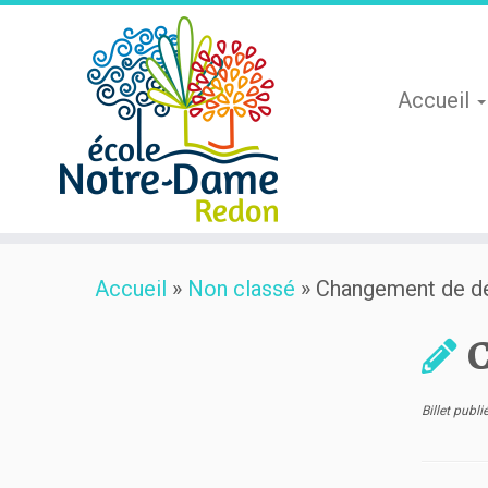
Accueil
Skip
Accueil
»
Non classé
»
Changement de d
to
content
C
Billet publ