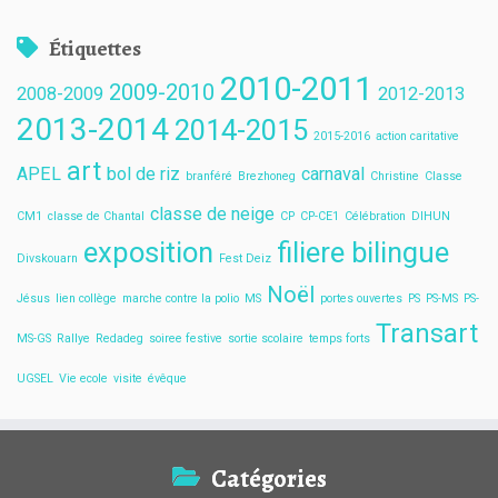
de
l’école
Étiquettes
2010-2011
2009-2010
2008-2009
2012-2013
2013-2014
2014-2015
2015-2016
action caritative
art
APEL
bol de riz
carnaval
branféré
Brezhoneg
Christine
Classe
classe de neige
CM1
classe de Chantal
CP
CP-CE1
Célébration
DIHUN
exposition
filiere bilingue
Divskouarn
Fest Deiz
Noël
Jésus
lien collège
marche contre la polio
MS
portes ouvertes
PS
PS-MS
PS-
Transart
MS-GS
Rallye
Redadeg
soiree festive
sortie scolaire
temps forts
UGSEL
Vie ecole
visite
évêque
Catégories