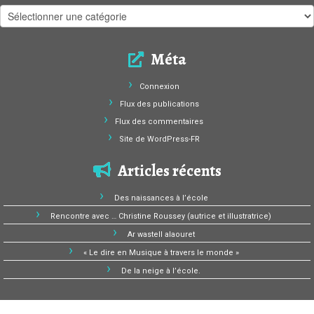
Catégories
Méta
Connexion
Flux des publications
Flux des commentaires
Site de WordPress-FR
Articles récents
Des naissances à l’école
Rencontre avec … Christine Roussey (autrice et illustratrice)
Ar wastell alaouret
« Le dire en Musique à travers le monde »
De la neige à l’école.