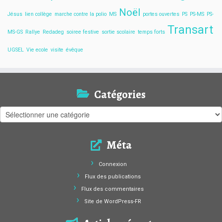
Noël
Jésus
lien collège
marche contre la polio
MS
portes ouvertes
PS
PS-MS
PS-
Transart
MS-GS
Rallye
Redadeg
soiree festive
sortie scolaire
temps forts
UGSEL
Vie ecole
visite
évêque
Catégories
Catégories
Méta
Connexion
Flux des publications
Flux des commentaires
Site de WordPress-FR