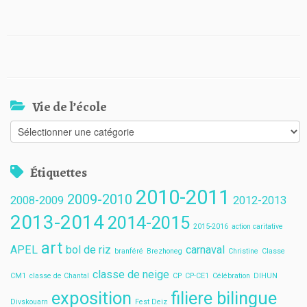
Vie de l’école
Vie
de
l’école
Étiquettes
2010-2011
2009-2010
2008-2009
2012-2013
2013-2014
2014-2015
2015-2016
action caritative
art
APEL
bol de riz
carnaval
branféré
Brezhoneg
Christine
Classe
classe de neige
CM1
classe de Chantal
CP
CP-CE1
Célébration
DIHUN
exposition
filiere bilingue
Divskouarn
Fest Deiz