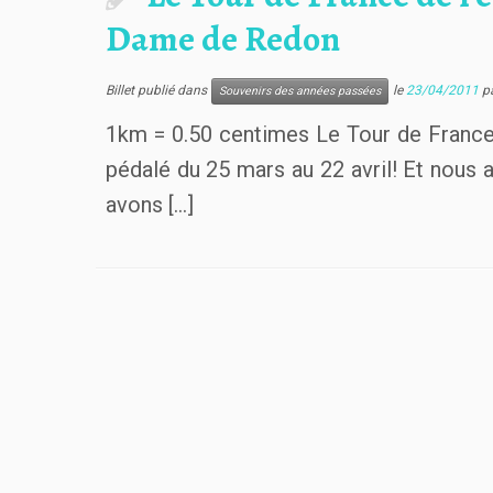
Dame de Redon
Billet publié dans
le
23/04/2011
p
Souvenirs des années passées
1km = 0.50 centimes Le Tour de Franc
pédalé du 25 mars au 22 avril! Et nous
avons […]