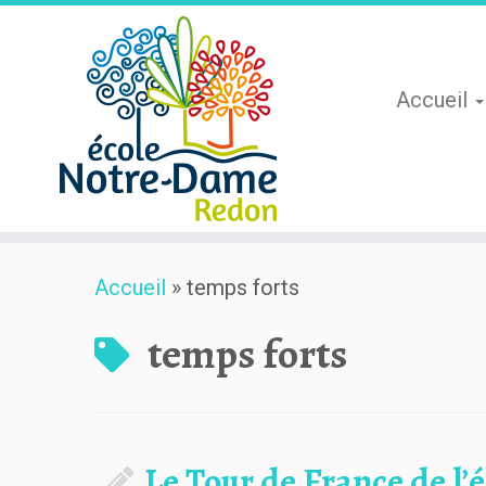
Accueil
Skip
Accueil
»
temps forts
to
content
temps forts
Le Tour de France de l’