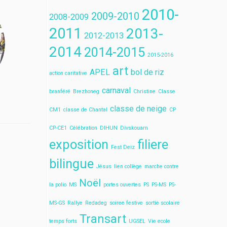
2010-
2009-2010
2008-2009
2011
2013-
2012-2013
2014
2014-2015
2015-2016
art
APEL
bol de riz
action caritative
carnaval
branféré
Brezhoneg
Christine
Classe
classe de neige
CM1
classe de Chantal
CP
CP-CE1
Célébration
DIHUN
Divskouarn
exposition
filiere
Fest Deiz
bilingue
Jésus
lien collège
marche contre
Noël
la polio
MS
portes ouvertes
PS
PS-MS
PS-
MS-GS
Rallye
Redadeg
soiree festive
sortie scolaire
Transart
temps forts
UGSEL
Vie ecole