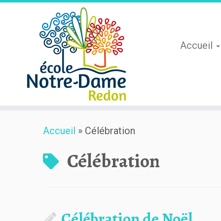
Accueil
Skip
Accueil
»
Célébration
to
content
Célébration
Célébration de Noël