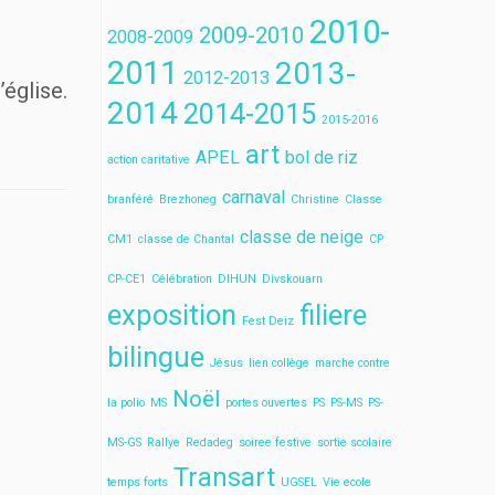
2010-
2009-2010
2008-2009
2011
2013-
2012-2013
’église.
2014
2014-2015
2015-2016
art
APEL
bol de riz
action caritative
carnaval
branféré
Brezhoneg
Christine
Classe
classe de neige
CM1
classe de Chantal
CP
CP-CE1
Célébration
DIHUN
Divskouarn
exposition
filiere
Fest Deiz
bilingue
Jésus
lien collège
marche contre
Noël
la polio
MS
portes ouvertes
PS
PS-MS
PS-
MS-GS
Rallye
Redadeg
soiree festive
sortie scolaire
Transart
temps forts
UGSEL
Vie ecole