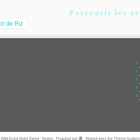
Parcourir les ar
l de Riz
 2026
Ecole Notre Dame - Redon
·
Propulsé par
·
Réalisé avec the
Thème Customi