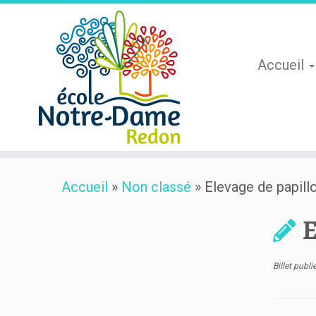
Accueil
Skip
Accueil
»
Non classé
»
Elevage de papil
to
content
E
Billet publ