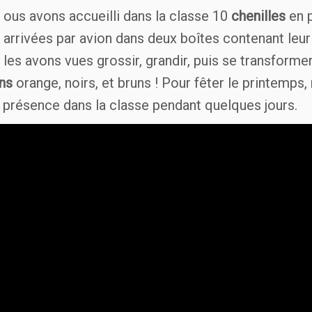
ous avons accueilli dans la classe 10
chenilles
en p
arrivées par avion dans deux boîtes contenant leur
les avons vues grossir, grandir, puis se transforme
ons
orange, noirs, et bruns ! Pour fêter le printemps,
r présence dans la classe pendant quelques jours.