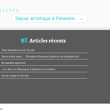
ticles
Séjour artistique à Pénestin…
→
Articles récents
Des naissances à l’école
Rencontre avec … Christine Roussey (autrice et illustratrice)
Ar wastell alaouret
« Le dire en Musique à travers le monde »
De la neige à l’école.
zr
·