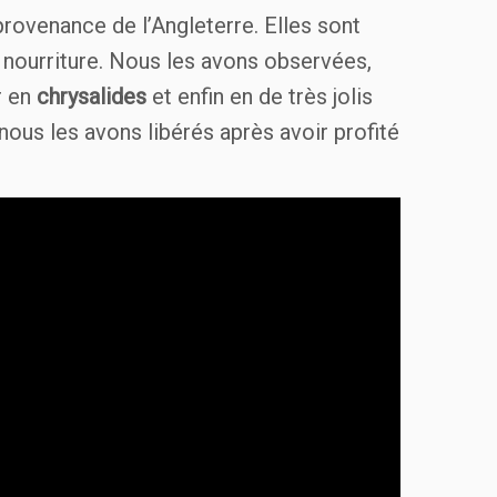
rovenance de l’Angleterre. Elles sont
 nourriture. Nous les avons observées,
r en
chrysalides
et enfin en de très jolis
 nous les avons libérés après avoir profité