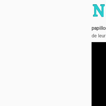
N
papill
de leu