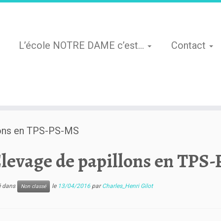
L’école NOTRE DAME c’est…
Contact
lons en TPS-PS-MS
levage de papillons en TPS
ié dans
le
13/04/2016
par
Charles_Henri Gilot
Non classé