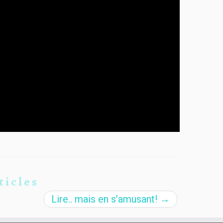
ticles
Lire.. mais en s’amusant!
→