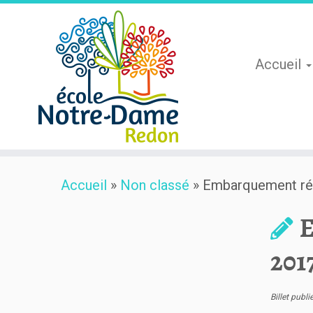
Accueil
Skip
Accueil
»
Non classé
»
Embarquement réus
to
content
E
2017
Billet publ