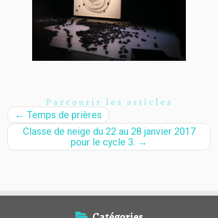
Parcourir les articles
←
Temps de prières
Classe de neige du 22 au 28 janvier 2017
pour le cycle 3.
→
Catégories