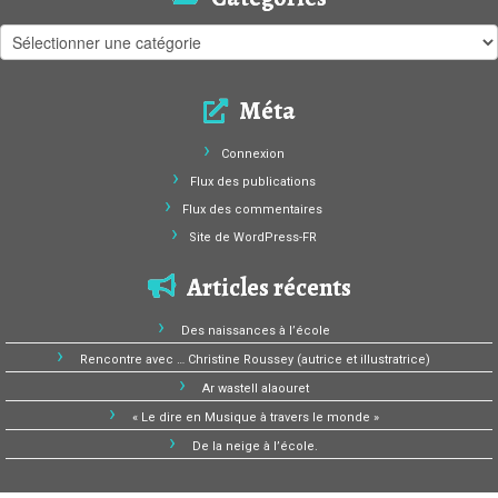
Catégories
Méta
Connexion
Flux des publications
Flux des commentaires
Site de WordPress-FR
Articles récents
Des naissances à l’école
Rencontre avec … Christine Roussey (autrice et illustratrice)
Ar wastell alaouret
« Le dire en Musique à travers le monde »
De la neige à l’école.