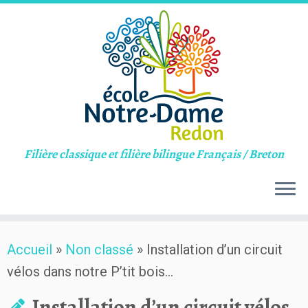
Filière classique et filière bilingue Français / Breton
Skip
Accueil
»
Non classé
»
Installation d’un circuit
to
vélos dans notre P’tit bois…
content
Installation d’un circuit vélos