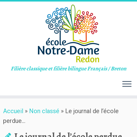
Filière classique et filière bilingue Français / Breton
Skip
Accueil
»
Non classé
»
Le journal de l’école
to
perdue…
content
Le journal de l’école perdue…