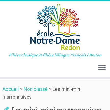
Filière classique et filière bilingue Français / Breton
Skip
Accueil
»
Non classé
»
Les mini-mini
to
marronnaises
content
Les mini-mini marronnaises