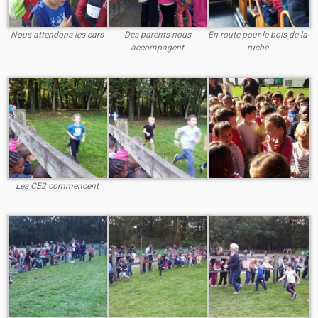
Nous attendons les cars
Des parents nous
En route pour le bois de la
accompagent
ruche
Les CE2 commencent