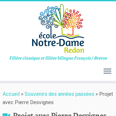
Filière classique et filière bilingue Français / Breton
Skip
Accueil
»
Souvenirs des années passées
»
Projet
to
avec Pierre Desvignes
content
Projet avec Pierre Desvignes