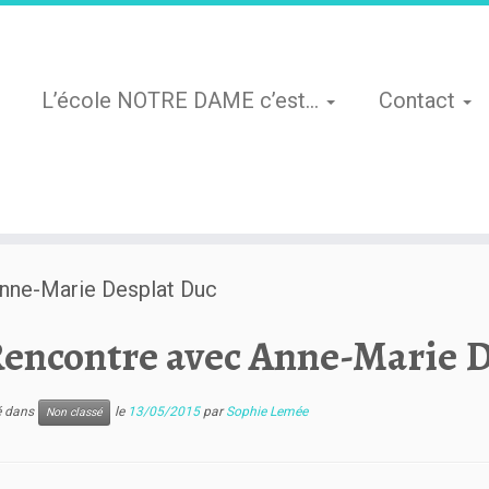
L’école NOTRE DAME c’est…
Contact
nne-Marie Desplat Duc
encontre avec Anne-Marie D
ié dans
le
13/05/2015
par
Sophie Lemée
Non classé