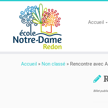
Accueil
Skip
Accueil
»
Non classé
»
Rencontre avec A
to
content
R
Billet publ