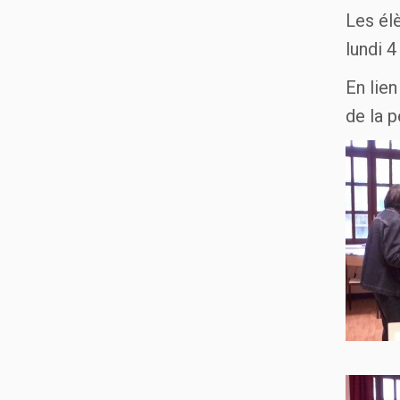
Les él
lundi 4
En lie
de la p