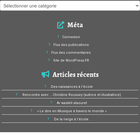
Catégories
Méta
Connexion
Flux des publications
Flux des commentaires
Site de WordPress-FR
Articles récents
Des naissances à l’école
Rencontre avec … Christine Roussey (autrice et illustratrice)
Ar wastell alaouret
« Le dire en Musique à travers le monde »
De la neige à l’école.