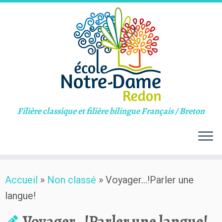
Filière classique et filière bilingue Français / Breton
Skip
Accueil
»
Non classé
»
Voyager…!Parler une
to
langue!
content
Voyager…!Parler une langue!