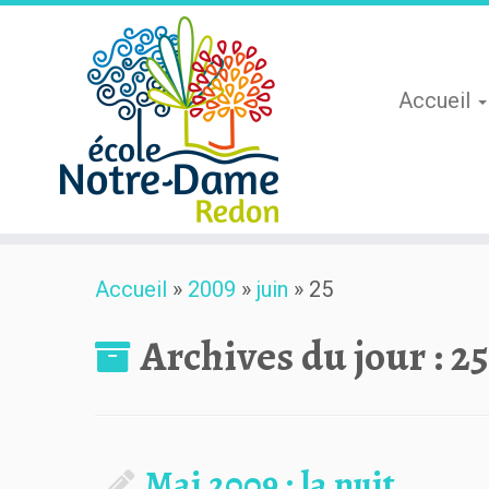
Accueil
Skip
Accueil
»
2009
»
juin
»
25
to
content
Archives du jour :
25
Mai 2009 : la nuit