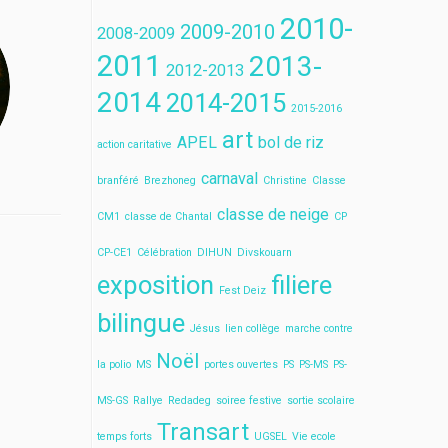
2010-
2009-2010
2008-2009
2011
2013-
2012-2013
2014
2014-2015
2015-2016
art
APEL
bol de riz
action caritative
carnaval
branféré
Brezhoneg
Christine
Classe
classe de neige
CM1
classe de Chantal
CP
CP-CE1
Célébration
DIHUN
Divskouarn
exposition
filiere
Fest Deiz
bilingue
Jésus
lien collège
marche contre
Noël
la polio
MS
portes ouvertes
PS
PS-MS
PS-
MS-GS
Rallye
Redadeg
soiree festive
sortie scolaire
Transart
temps forts
UGSEL
Vie ecole