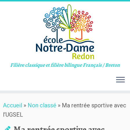
Filière classique et filière bilingue Français / Breton
Skip
Accueil
»
Non classé
»
Ma rentrée sportive avec
to
l’UGSEL
content
Ma rentrée sportive avec