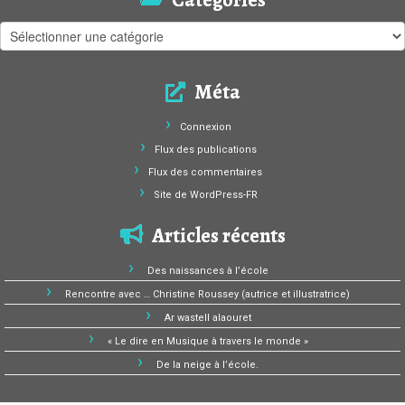
Catégories
Catégories
Méta
Connexion
Flux des publications
Flux des commentaires
Site de WordPress-FR
Articles récents
Des naissances à l’école
Rencontre avec … Christine Roussey (autrice et illustratrice)
Ar wastell alaouret
« Le dire en Musique à travers le monde »
De la neige à l’école.