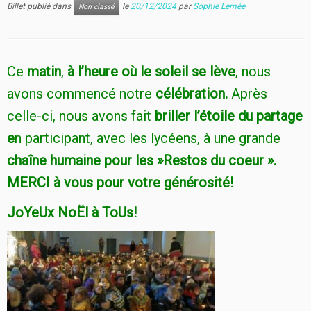
Billet publié dans
le
20/12/2024
par
Sophie Lemée
Non classé
Ce
matin
,
à l’heure où le soleil se lève
, nous
avons commencé notre
célébration.
Après
celle-ci, nous avons fait
briller l’étoile du partage
e
n participant, avec les lycéens, à une grande
chaîne humaine pour les »Restos du coeur ».
MERCI à vous pour votre générosité!
JoYeUx NoËl à ToUs!