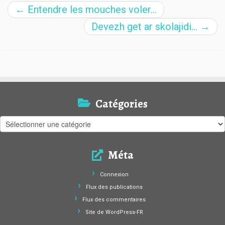
←
Entendre les mouches voler…
Devezh get ar skolajidi…
→
Catégories
Catégories
Méta
Connexion
Flux des publications
Flux des commentaires
Site de WordPress-FR