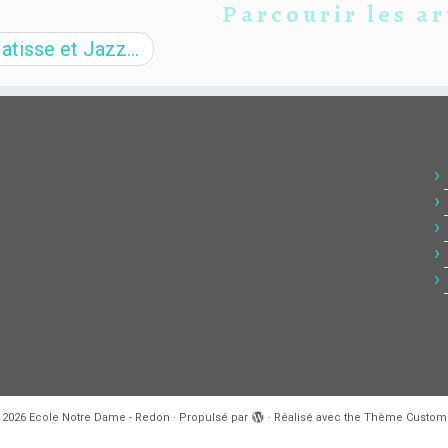
Parcourir les ar
tisse et Jazz…
 2026
Ecole Notre Dame - Redon
·
Propulsé par
·
Réalisé avec the
Thème Customi