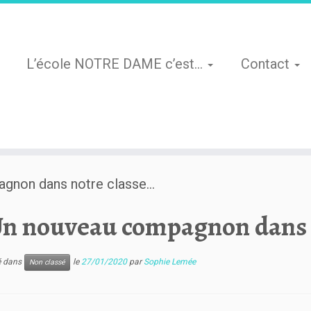
L’école NOTRE DAME c’est…
Contact
gnon dans notre classe…
n nouveau compagnon dans 
ié dans
le
27/01/2020
par
Sophie Lemée
Non classé