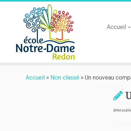
Accueil
Skip
Accueil
»
Non classé
»
Un nouveau compa
to
content
U
Billet publ