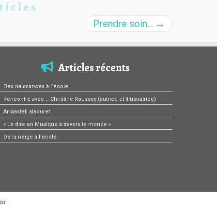
ticles
Prendre soin…
→
Articles récents
Des naissances à l’école
Rencontre avec … Christine Roussey (autrice et illustratrice)
Ar wastell alaouret
« Le dire en Musique à travers le monde »
De la neige à l’école.
zr
·