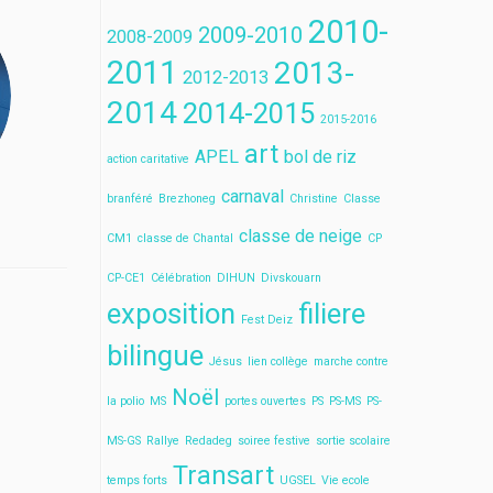
2010-
2009-2010
2008-2009
2011
2013-
2012-2013
2014
2014-2015
2015-2016
art
APEL
bol de riz
action caritative
carnaval
branféré
Brezhoneg
Christine
Classe
classe de neige
CM1
classe de Chantal
CP
CP-CE1
Célébration
DIHUN
Divskouarn
exposition
filiere
Fest Deiz
bilingue
Jésus
lien collège
marche contre
Noël
la polio
MS
portes ouvertes
PS
PS-MS
PS-
MS-GS
Rallye
Redadeg
soiree festive
sortie scolaire
Transart
temps forts
UGSEL
Vie ecole