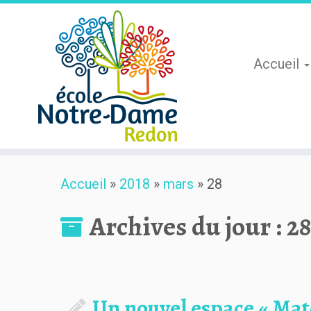
Accueil
Skip
Accueil
»
2018
»
mars
»
28
to
content
Archives du jour :
28
Un nouvel espace « Mate